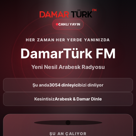
CANLI YAYIN
HER ZAMAN HER YERDE YANINIZDA
DamarTürk FM
Yeni Nesil Arabesk Radyosu
Şu anda
3054 dinleyici
bizi dinliyor
Kesintisiz
Arabesk & Damar Dinle
ŞU AN ÇALIYOR