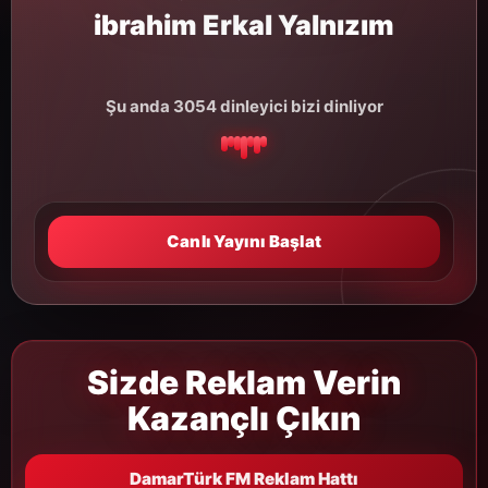
ibrahim Erkal Yalnızım
Şu anda 3054 dinleyici bizi dinliyor
Canlı Yayını Başlat
Sizde Reklam Verin
Kazançlı Çıkın
DamarTürk FM Reklam Hattı