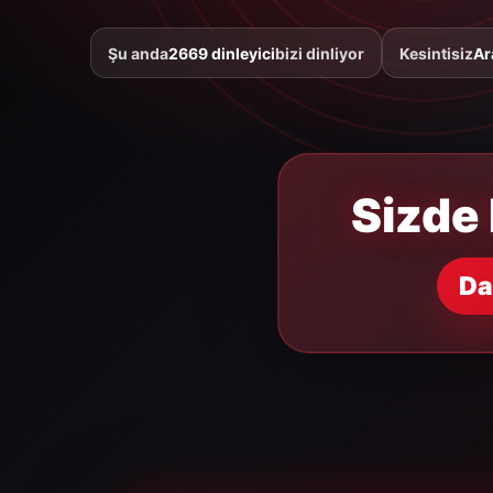
Şu anda
2669 dinleyici
bizi dinliyor
Kesintisiz
Ar
Sizde 
Da