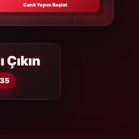
Canlı Yayını Başlat
ı Çıkın
135