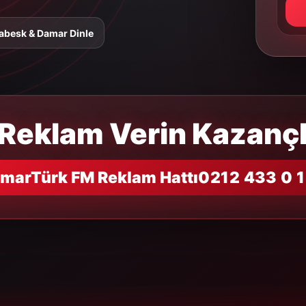
abesk & Damar Dinle
Reklam Verin Kazançl
marTürk FM Reklam Hattı
0212 433 0 