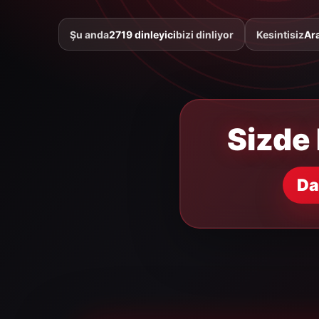
Şu anda
2719 dinleyici
bizi dinliyor
Kesintisiz
Ar
Sizde 
Da