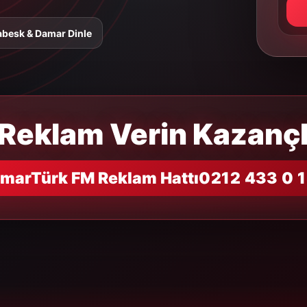
abesk & Damar Dinle
Reklam Verin Kazançl
marTürk FM Reklam Hattı
0212 433 0 