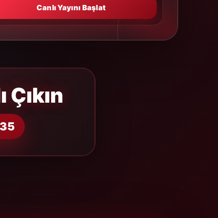
Canlı Yayını Başlat
ı Çıkın
135