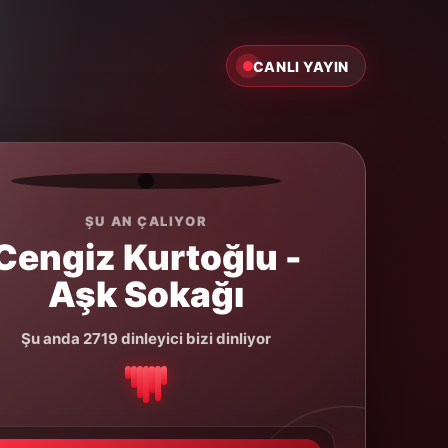
CANLI YAYIN
ŞU AN ÇALIYOR
Cengiz Kurtoğlu -
Aşk Sokağı
Şu anda 2719 dinleyici bizi dinliyor